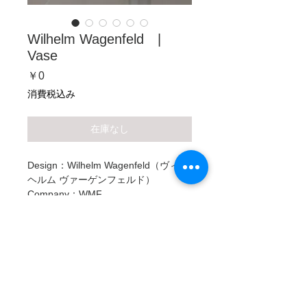
Wilhelm Wagenfeld |
Vase
価
￥0
格
消費税込み
在庫なし
Design：Wilhelm Wagenfeld（ヴィル
ヘルム ヴァーゲンフェルド）
Company：WMF
Condition：VINTAGE
Size：φ75mm , H270mm , 口径64mm
Material：ガラス
Description
WILHELM WAGENFELD （1900-