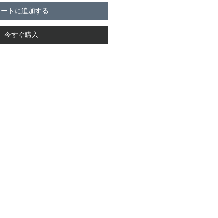
カートに追加する
今すぐ購入
れている真鍮のコースター。磨いた
ているため、使っていると写真６枚
も出来てきます。ただこれは使用し
の美しさと捉えていただいて丁寧に
と思います。
は冷たいドリンクのコースターとして提供