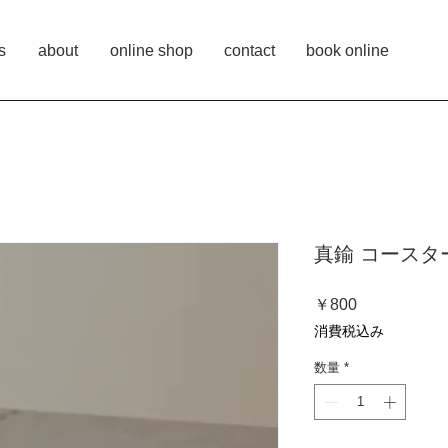
s
about
online shop
contact
book online
真鍮 コースタ
価
￥800
格
消費税込み
数量
*