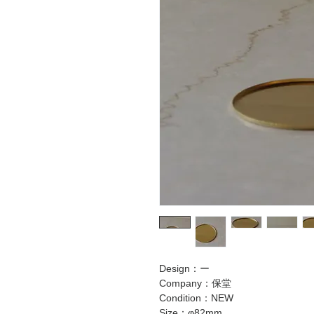
Design：ー
Company：保堂
Condition：NEW
Size：φ82mm