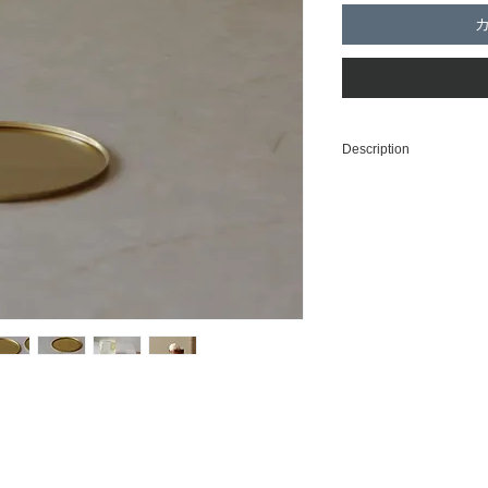
Description
新潟県燕市で製作さ
だけの仕上げとなっ
目のようにシミや傷
た分の証。経年変化
使っていただければ
STILL LIFEで
しています。